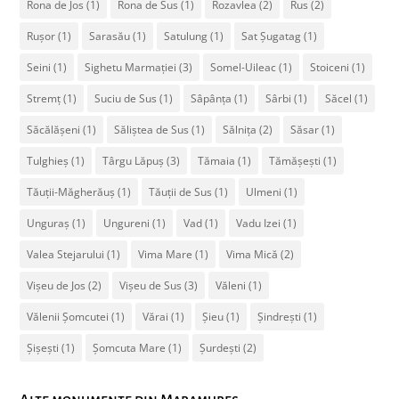
Rona de Jos
(1)
Rona de Sus
(1)
Rozavlea
(2)
Rus
(2)
Rușor
(1)
Sarasău
(1)
Satulung
(1)
Sat Șugatag
(1)
Seini
(1)
Sighetu Marmației
(3)
Somel-Uileac
(1)
Stoiceni
(1)
Stremț
(1)
Suciu de Sus
(1)
Sâpânța
(1)
Sârbi
(1)
Săcel
(1)
Săcălășeni
(1)
Săliștea de Sus
(1)
Sălnița
(2)
Săsar
(1)
Tulghieș
(1)
Târgu Lăpuș
(3)
Tămaia
(1)
Tămășești
(1)
Tăuții-Măgherăuș
(1)
Tăuții de Sus
(1)
Ulmeni
(1)
Unguraș
(1)
Ungureni
(1)
Vad
(1)
Vadu Izei
(1)
Valea Stejarului
(1)
Vima Mare
(1)
Vima Mică
(2)
Vișeu de Jos
(2)
Vișeu de Sus
(3)
Văleni
(1)
Vălenii Șomcutei
(1)
Vărai
(1)
Șieu
(1)
Șindrești
(1)
Șișești
(1)
Șomcuta Mare
(1)
Șurdești
(2)