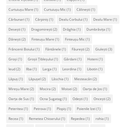
Curtuiușu Mare
(1)
Curtuiușu Mic
(1)
Călinești
(1)
Cărbunari
(1)
Cărpiniș
(1)
Dealu Corbului
(1)
Dealu Mare
(1)
Desești
(1)
Dragomirești
(2)
Drăghia
(1)
Dumbrăvița
(1)
Dănești
(2)
Finteușu Mare
(1)
Finteușu Mic
(1)
Frâncenii Boiului
(1)
Fântânele
(1)
Făurești
(2)
Giulești
(3)
Groși
(1)
Groșii Țibleșului
(1)
Gârdani
(1)
Hoteni
(1)
Ieud
(2)
Ilba
(1)
Larga
(1)
Leordina
(1)
Libotin
(1)
Lăpuș
(1)
Lăpușel
(2)
Lăschia
(1)
Mesteacăn
(2)
Mireșu Mare
(2)
Mocira
(2)
Moisei
(2)
Oarța de Jos
(1)
Oarța de Sus
(1)
Ocna Șugatag
(1)
Odești
(1)
Oncești
(2)
Peteritea
(1)
Petrova
(1)
Plopiș
(1)
Poienile Izei
(1)
Recea
(1)
Remetea Chioarului
(1)
Repedea
(1)
rohia
(1)