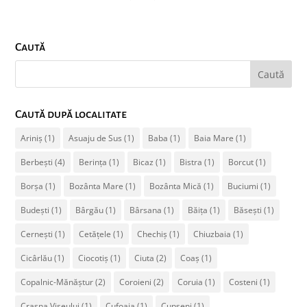
Caută
Caută după localitate
Ariniș
(1)
Asuaju de Sus
(1)
Baba
(1)
Baia Mare
(1)
Berbești
(4)
Berința
(1)
Bicaz
(1)
Bistra
(1)
Borcut
(1)
Borșa
(1)
Bozânta Mare
(1)
Bozânta Mică
(1)
Buciumi
(1)
Budești
(1)
Bârgău
(1)
Bârsana
(1)
Băița
(1)
Băsești
(1)
Cernești
(1)
Cetățele
(1)
Chechiș
(1)
Chiuzbaia
(1)
Cicârlău
(1)
Ciocotiș
(1)
Ciuta
(2)
Coaș
(1)
Copalnic-Mănăștur
(2)
Coroieni
(2)
Coruia
(1)
Costeni
(1)
Crasna Vișeului
(1)
Cufoaia
(1)
Cupșeni
(1)