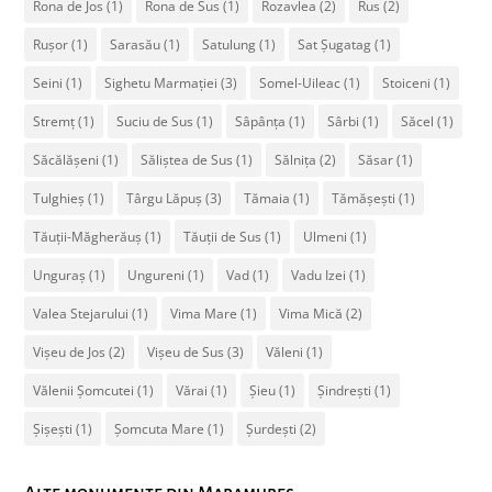
Rona de Jos
(1)
Rona de Sus
(1)
Rozavlea
(2)
Rus
(2)
Rușor
(1)
Sarasău
(1)
Satulung
(1)
Sat Șugatag
(1)
Seini
(1)
Sighetu Marmației
(3)
Somel-Uileac
(1)
Stoiceni
(1)
Stremț
(1)
Suciu de Sus
(1)
Sâpânța
(1)
Sârbi
(1)
Săcel
(1)
Săcălășeni
(1)
Săliștea de Sus
(1)
Sălnița
(2)
Săsar
(1)
Tulghieș
(1)
Târgu Lăpuș
(3)
Tămaia
(1)
Tămășești
(1)
Tăuții-Măgherăuș
(1)
Tăuții de Sus
(1)
Ulmeni
(1)
Unguraș
(1)
Ungureni
(1)
Vad
(1)
Vadu Izei
(1)
Valea Stejarului
(1)
Vima Mare
(1)
Vima Mică
(2)
Vișeu de Jos
(2)
Vișeu de Sus
(3)
Văleni
(1)
Vălenii Șomcutei
(1)
Vărai
(1)
Șieu
(1)
Șindrești
(1)
Șișești
(1)
Șomcuta Mare
(1)
Șurdești
(2)