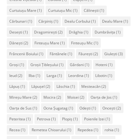
Curtuiușu Mare
(1)
Curtuiușu Mic
(1)
Călinești
(1)
Cărbunari
(1)
Cărpiniș
(1)
Dealu Corbului
(1)
Dealu Mare
(1)
Desești
(1)
Dragomirești
(2)
Drăghia
(1)
Dumbrăvița
(1)
Dănești
(2)
Finteușu Mare
(1)
Finteușu Mic
(1)
Frâncenii Boiului
(1)
Fântânele
(1)
Făurești
(2)
Giulești
(3)
Groși
(1)
Groșii Țibleșului
(1)
Gârdani
(1)
Hoteni
(1)
Ieud
(2)
Ilba
(1)
Larga
(1)
Leordina
(1)
Libotin
(1)
Lăpuș
(1)
Lăpușel
(2)
Lăschia
(1)
Mesteacăn
(2)
Mireșu Mare
(2)
Mocira
(2)
Moisei
(2)
Oarța de Jos
(1)
Oarța de Sus
(1)
Ocna Șugatag
(1)
Odești
(1)
Oncești
(2)
Peteritea
(1)
Petrova
(1)
Plopiș
(1)
Poienile Izei
(1)
Recea
(1)
Remetea Chioarului
(1)
Repedea
(1)
rohia
(1)