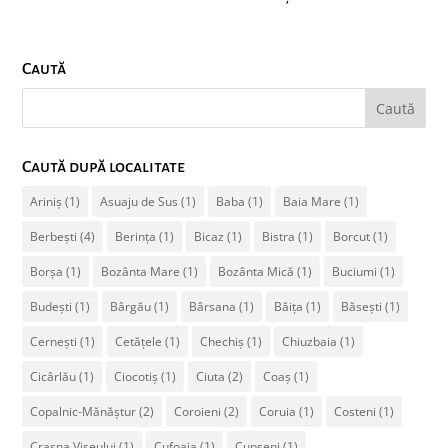
Caută
Caută după localitate
Ariniș
(1)
Asuaju de Sus
(1)
Baba
(1)
Baia Mare
(1)
Berbești
(4)
Berința
(1)
Bicaz
(1)
Bistra
(1)
Borcut
(1)
Borșa
(1)
Bozânta Mare
(1)
Bozânta Mică
(1)
Buciumi
(1)
Budești
(1)
Bârgău
(1)
Bârsana
(1)
Băița
(1)
Băsești
(1)
Cernești
(1)
Cetățele
(1)
Chechiș
(1)
Chiuzbaia
(1)
Cicârlău
(1)
Ciocotiș
(1)
Ciuta
(2)
Coaș
(1)
Copalnic-Mănăștur
(2)
Coroieni
(2)
Coruia
(1)
Costeni
(1)
Crasna Vișeului
(1)
Cufoaia
(1)
Cupșeni
(1)