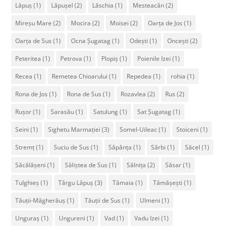
Lăpuș
(1)
Lăpușel
(2)
Lăschia
(1)
Mesteacăn
(2)
Mireșu Mare
(2)
Mocira
(2)
Moisei
(2)
Oarța de Jos
(1)
Oarța de Sus
(1)
Ocna Șugatag
(1)
Odești
(1)
Oncești
(2)
Peteritea
(1)
Petrova
(1)
Plopiș
(1)
Poienile Izei
(1)
Recea
(1)
Remetea Chioarului
(1)
Repedea
(1)
rohia
(1)
Rona de Jos
(1)
Rona de Sus
(1)
Rozavlea
(2)
Rus
(2)
Rușor
(1)
Sarasău
(1)
Satulung
(1)
Sat Șugatag
(1)
Seini
(1)
Sighetu Marmației
(3)
Somel-Uileac
(1)
Stoiceni
(1)
Stremț
(1)
Suciu de Sus
(1)
Sâpânța
(1)
Sârbi
(1)
Săcel
(1)
Săcălășeni
(1)
Săliștea de Sus
(1)
Sălnița
(2)
Săsar
(1)
Tulghieș
(1)
Târgu Lăpuș
(3)
Tămaia
(1)
Tămășești
(1)
Tăuții-Măgherăuș
(1)
Tăuții de Sus
(1)
Ulmeni
(1)
Unguraș
(1)
Ungureni
(1)
Vad
(1)
Vadu Izei
(1)