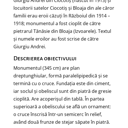
Giurgiu Andrei din Ciocotiș (născut în 1913) și
locuitorii satelor Ciocotiș și Bloaja din ale căror
familii erau eroii căzuți în Războiul din 1914 –
1918; monumentul a fost cioplit de către
pietrarul Tănăsie din Bloaja (Izvoarele). Textul
şi numele eroilor au fost scrise de către
Giurgiu Andrei.
Descrierea obiectivului
Monumentul (345 cm) are plan
dreptunghiular, formă paralelipipedică şi se
termină cu o cruce. Fundaţia este din ciment,
iar soclul şi obeliscul sunt din piatră de gresie
cioplită. Are acoperişul din tablă. În partea
superioară a obeliscului se află un ornament:
o cruce înscrisă într-un semicerc în relief,
având două frunze de stejar săpate în piatră.