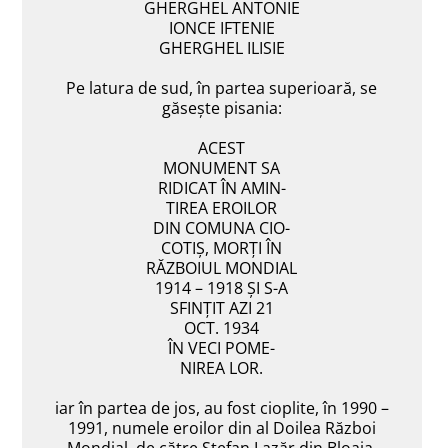
GHERGHEL ANTONIE
IONCE IFTENIE
GHERGHEL ILISIE
Pe latura de sud, în partea superioară, se
găsește pisania:
ACEST
MONUMENT SA
RIDICAT ÎN AMIN-
TIREA EROILOR
DIN COMUNA CIO-
COTIŞ, MORŢI ÎN
RĂZBOIUL MONDIAL
1914 – 1918 ŞI S-A
SFINŢIT AZI 21
OCT. 1934
ÎN VECI POME-
NIREA LOR.
iar în partea de jos, au fost cioplite, în 1990 –
1991, numele eroilor din al Doilea Război
Mondial, de către Ştefan Lazăr din Bloaja.