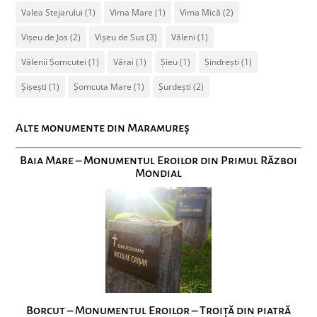
Valea Stejarului
(1)
Vima Mare
(1)
Vima Mică
(2)
Vișeu de Jos
(2)
Vișeu de Sus
(3)
Văleni
(1)
Vălenii Șomcutei
(1)
Vărai
(1)
Șieu
(1)
Șindrești
(1)
Șișești
(1)
Șomcuta Mare
(1)
Șurdești
(2)
Alte monumente din Maramureș
Baia Mare – Monumentul Eroilor din Primul Război
Mondial
Borcut – Monumentul Eroilor – Troiță din piatră