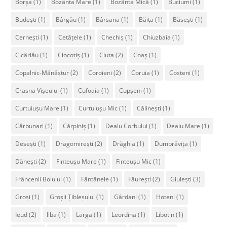
Borșa
(1)
Bozânta Mare
(1)
Bozânta Mică
(1)
Buciumi
(1)
Budești
(1)
Bârgău
(1)
Bârsana
(1)
Băița
(1)
Băsești
(1)
Cernești
(1)
Cetățele
(1)
Chechiș
(1)
Chiuzbaia
(1)
Cicârlău
(1)
Ciocotiș
(1)
Ciuta
(2)
Coaș
(1)
Copalnic-Mănăștur
(2)
Coroieni
(2)
Coruia
(1)
Costeni
(1)
Crasna Vișeului
(1)
Cufoaia
(1)
Cupșeni
(1)
Curtuiușu Mare
(1)
Curtuiușu Mic
(1)
Călinești
(1)
Cărbunari
(1)
Cărpiniș
(1)
Dealu Corbului
(1)
Dealu Mare
(1)
Desești
(1)
Dragomirești
(2)
Drăghia
(1)
Dumbrăvița
(1)
Dănești
(2)
Finteușu Mare
(1)
Finteușu Mic
(1)
Frâncenii Boiului
(1)
Fântânele
(1)
Făurești
(2)
Giulești
(3)
Groși
(1)
Groșii Țibleșului
(1)
Gârdani
(1)
Hoteni
(1)
Ieud
(2)
Ilba
(1)
Larga
(1)
Leordina
(1)
Libotin
(1)