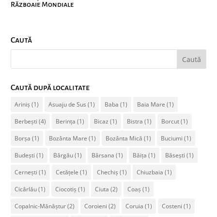
Războaie Mondiale
Caută
Caută după localitate
Ariniș
(1)
Asuaju de Sus
(1)
Baba
(1)
Baia Mare
(1)
Berbești
(4)
Berința
(1)
Bicaz
(1)
Bistra
(1)
Borcut
(1)
Borșa
(1)
Bozânta Mare
(1)
Bozânta Mică
(1)
Buciumi
(1)
Budești
(1)
Bârgău
(1)
Bârsana
(1)
Băița
(1)
Băsești
(1)
Cernești
(1)
Cetățele
(1)
Chechiș
(1)
Chiuzbaia
(1)
Cicârlău
(1)
Ciocotiș
(1)
Ciuta
(2)
Coaș
(1)
Copalnic-Mănăștur
(2)
Coroieni
(2)
Coruia
(1)
Costeni
(1)