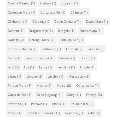
Crasna Vișeului
(1)
Cufoaia
(1)
Cupșeni
(1)
Curtuiușu Mare
(1)
Curtuiușu Mic
(1)
Călinești
(1)
Cărbunari
(1)
Cărpiniș
(1)
Dealu Corbului
(1)
Dealu Mare
(1)
Desești
(1)
Dragomirești
(2)
Drăghia
(1)
Dumbrăvița
(1)
Dănești
(2)
Finteușu Mare
(1)
Finteușu Mic
(1)
Frâncenii Boiului
(1)
Fântânele
(1)
Făurești
(2)
Giulești
(3)
Groși
(1)
Groșii Țibleșului
(1)
Gârdani
(1)
Hoteni
(1)
Ieud
(2)
Ilba
(1)
Larga
(1)
Leordina
(1)
Libotin
(1)
Lăpuș
(1)
Lăpușel
(2)
Lăschia
(1)
Mesteacăn
(2)
Mireșu Mare
(2)
Mocira
(2)
Moisei
(2)
Oarța de Jos
(1)
Oarța de Sus
(1)
Ocna Șugatag
(1)
Odești
(1)
Oncești
(2)
Peteritea
(1)
Petrova
(1)
Plopiș
(1)
Poienile Izei
(1)
Recea
(1)
Remetea Chioarului
(1)
Repedea
(1)
rohia
(1)