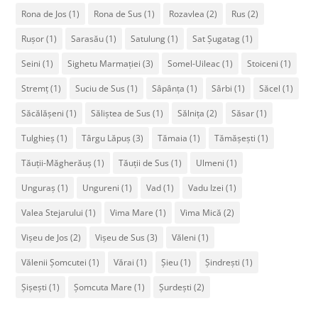
Rona de Jos
(1)
Rona de Sus
(1)
Rozavlea
(2)
Rus
(2)
Rușor
(1)
Sarasău
(1)
Satulung
(1)
Sat Șugatag
(1)
Seini
(1)
Sighetu Marmației
(3)
Somel-Uileac
(1)
Stoiceni
(1)
Stremț
(1)
Suciu de Sus
(1)
Sâpânța
(1)
Sârbi
(1)
Săcel
(1)
Săcălășeni
(1)
Săliștea de Sus
(1)
Sălnița
(2)
Săsar
(1)
Tulghieș
(1)
Târgu Lăpuș
(3)
Tămaia
(1)
Tămășești
(1)
Tăuții-Măgherăuș
(1)
Tăuții de Sus
(1)
Ulmeni
(1)
Unguraș
(1)
Ungureni
(1)
Vad
(1)
Vadu Izei
(1)
Valea Stejarului
(1)
Vima Mare
(1)
Vima Mică
(2)
Vișeu de Jos
(2)
Vișeu de Sus
(3)
Văleni
(1)
Vălenii Șomcutei
(1)
Vărai
(1)
Șieu
(1)
Șindrești
(1)
Șișești
(1)
Șomcuta Mare
(1)
Șurdești
(2)