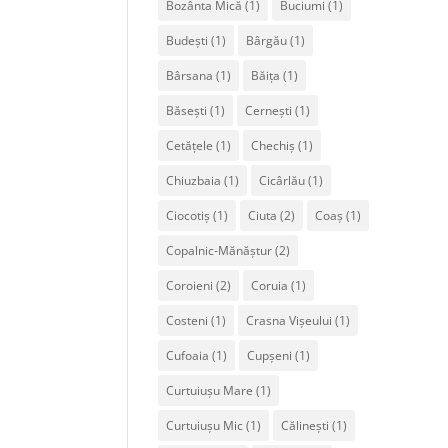
Bozânta Mică
(1)
Buciumi
(1)
Budești
(1)
Bârgău
(1)
Bârsana
(1)
Băița
(1)
Băsești
(1)
Cernești
(1)
Cetățele
(1)
Chechiș
(1)
Chiuzbaia
(1)
Cicârlău
(1)
Ciocotiș
(1)
Ciuta
(2)
Coaș
(1)
Copalnic-Mănăștur
(2)
Coroieni
(2)
Coruia
(1)
Costeni
(1)
Crasna Vișeului
(1)
Cufoaia
(1)
Cupșeni
(1)
Curtuiușu Mare
(1)
Curtuiușu Mic
(1)
Călinești
(1)