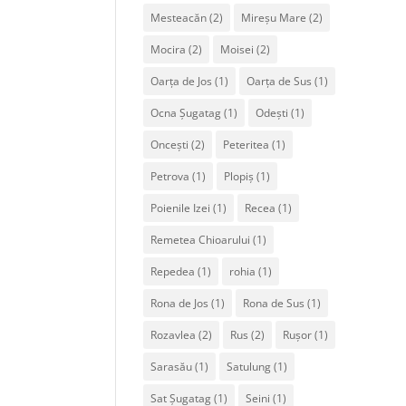
Mesteacăn
(2)
Mireșu Mare
(2)
Mocira
(2)
Moisei
(2)
Oarța de Jos
(1)
Oarța de Sus
(1)
Ocna Șugatag
(1)
Odești
(1)
Oncești
(2)
Peteritea
(1)
Petrova
(1)
Plopiș
(1)
Poienile Izei
(1)
Recea
(1)
Remetea Chioarului
(1)
Repedea
(1)
rohia
(1)
Rona de Jos
(1)
Rona de Sus
(1)
Rozavlea
(2)
Rus
(2)
Rușor
(1)
Sarasău
(1)
Satulung
(1)
Sat Șugatag
(1)
Seini
(1)