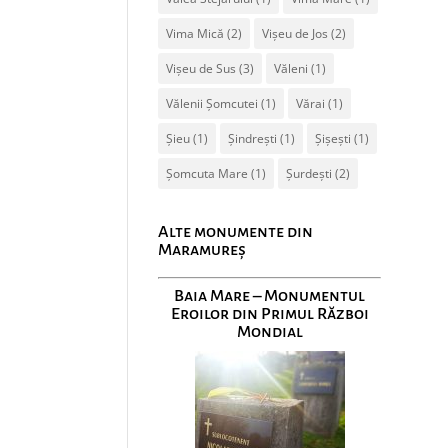
Vima Mică
(2)
Vișeu de Jos
(2)
Vișeu de Sus
(3)
Văleni
(1)
Vălenii Șomcutei
(1)
Vărai
(1)
Șieu
(1)
Șindrești
(1)
Șișești
(1)
Șomcuta Mare
(1)
Șurdești
(2)
Alte monumente din
Maramureș
Baia Mare – Monumentul
Eroilor din Primul Război
Mondial