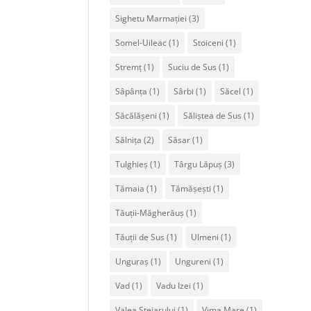
Sighetu Marmației
(3)
Somel-Uileac
(1)
Stoiceni
(1)
Stremț
(1)
Suciu de Sus
(1)
Sâpânța
(1)
Sârbi
(1)
Săcel
(1)
Săcălășeni
(1)
Săliștea de Sus
(1)
Sălnița
(2)
Săsar
(1)
Tulghieș
(1)
Târgu Lăpuș
(3)
Tămaia
(1)
Tămășești
(1)
Tăuții-Măgherăuș
(1)
Tăuții de Sus
(1)
Ulmeni
(1)
Unguraș
(1)
Ungureni
(1)
Vad
(1)
Vadu Izei
(1)
Valea Stejarului
(1)
Vima Mare
(1)