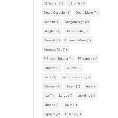
Cărbunari
(1)
Cărpiniș
(1)
Dealu Corbului
(1)
Dealu Mare
(1)
Desești
(1)
Dragomirești
(2)
Drăghia
(1)
Dumbrăvița
(1)
Dănești
(2)
Finteușu Mare
(1)
Finteușu Mic
(1)
Frâncenii Boiului
(1)
Fântânele
(1)
Făurești
(2)
Giulești
(3)
Groși
(1)
Groșii Țibleșului
(1)
Gârdani
(1)
Hoteni
(1)
Ieud
(2)
Ilba
(1)
Larga
(1)
Leordina
(1)
Libotin
(1)
Lăpuș
(1)
Lăpușel
(2)
Lăschia
(1)