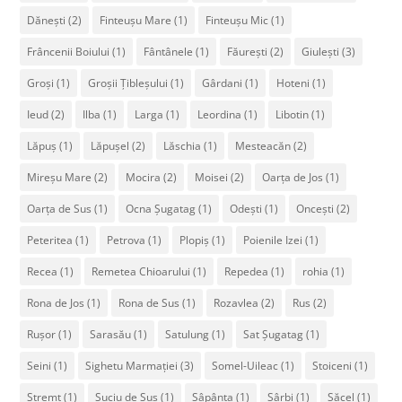
Dănești
(2)
Finteușu Mare
(1)
Finteușu Mic
(1)
Frâncenii Boiului
(1)
Fântânele
(1)
Făurești
(2)
Giulești
(3)
Groși
(1)
Groșii Țibleșului
(1)
Gârdani
(1)
Hoteni
(1)
Ieud
(2)
Ilba
(1)
Larga
(1)
Leordina
(1)
Libotin
(1)
Lăpuș
(1)
Lăpușel
(2)
Lăschia
(1)
Mesteacăn
(2)
Mireșu Mare
(2)
Mocira
(2)
Moisei
(2)
Oarța de Jos
(1)
Oarța de Sus
(1)
Ocna Șugatag
(1)
Odești
(1)
Oncești
(2)
Peteritea
(1)
Petrova
(1)
Plopiș
(1)
Poienile Izei
(1)
Recea
(1)
Remetea Chioarului
(1)
Repedea
(1)
rohia
(1)
Rona de Jos
(1)
Rona de Sus
(1)
Rozavlea
(2)
Rus
(2)
Rușor
(1)
Sarasău
(1)
Satulung
(1)
Sat Șugatag
(1)
Seini
(1)
Sighetu Marmației
(3)
Somel-Uileac
(1)
Stoiceni
(1)
Stremț
(1)
Suciu de Sus
(1)
Sâpânța
(1)
Sârbi
(1)
Săcel
(1)