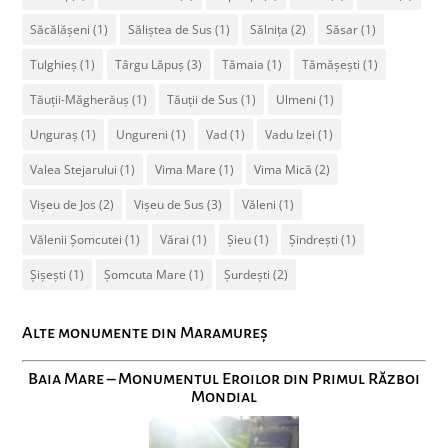
Săcălășeni
(1)
Săliștea de Sus
(1)
Sălnița
(2)
Săsar
(1)
Tulghieș
(1)
Târgu Lăpuș
(3)
Tămaia
(1)
Tămășești
(1)
Tăuții-Măgherăuș
(1)
Tăuții de Sus
(1)
Ulmeni
(1)
Unguraș
(1)
Ungureni
(1)
Vad
(1)
Vadu Izei
(1)
Valea Stejarului
(1)
Vima Mare
(1)
Vima Mică
(2)
Vișeu de Jos
(2)
Vișeu de Sus
(3)
Văleni
(1)
Vălenii Șomcutei
(1)
Vărai
(1)
Șieu
(1)
Șindrești
(1)
Șișești
(1)
Șomcuta Mare
(1)
Șurdești
(2)
Alte monumente din Maramureș
Baia Mare – Monumentul Eroilor din Primul Război
Mondial