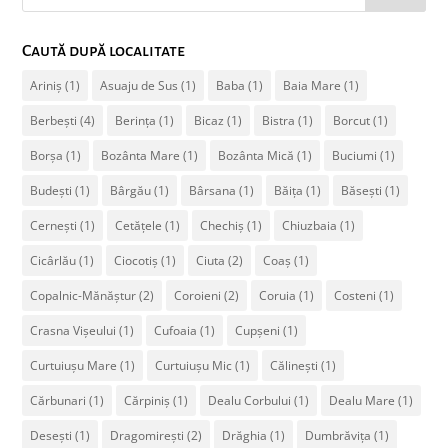
Caută după localitate
Ariniș
(1)
Asuaju de Sus
(1)
Baba
(1)
Baia Mare
(1)
Berbești
(4)
Berința
(1)
Bicaz
(1)
Bistra
(1)
Borcut
(1)
Borșa
(1)
Bozânta Mare
(1)
Bozânta Mică
(1)
Buciumi
(1)
Budești
(1)
Bârgău
(1)
Bârsana
(1)
Băița
(1)
Băsești
(1)
Cernești
(1)
Cetățele
(1)
Chechiș
(1)
Chiuzbaia
(1)
Cicârlău
(1)
Ciocotiș
(1)
Ciuta
(2)
Coaș
(1)
Copalnic-Mănăștur
(2)
Coroieni
(2)
Coruia
(1)
Costeni
(1)
Crasna Vișeului
(1)
Cufoaia
(1)
Cupșeni
(1)
Curtuiușu Mare
(1)
Curtuiușu Mic
(1)
Călinești
(1)
Cărbunari
(1)
Cărpiniș
(1)
Dealu Corbului
(1)
Dealu Mare
(1)
Desești
(1)
Dragomirești
(2)
Drăghia
(1)
Dumbrăvița
(1)