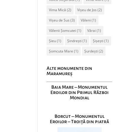
Vima Mică
(2)
Vișeu de Jos
(2)
Vișeu de Sus
(3)
Văleni
(1)
Vălenii Șomcutei
(1)
Vărai
(1)
Șieu
(1)
Șindrești
(1)
Șișești
(1)
Șomcuta Mare
(1)
Șurdești
(2)
Alte monumente din
Maramureș
Baia Mare – Monumentul
Eroilor din Primul Război
Mondial
Borcut – Monumentul
Eroilor – Troiță din piatră