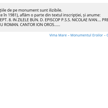
țiile de pe monument sunt ilizibile.
ate în 1981), aflăm o parte din textul inscripției, și anume:
. 8. IN ZILELE BUN. D. EPISCOP P.S.S. NICOLAE IVAN…. PR
DRU ROMAN. CANTOR ION OROS……
Vima Mare – Monumentul Eroilor – 