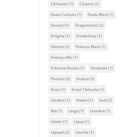
Cărbunari
(1)
Cărpiniș
(1)
Dealu Corbului
(1)
Dealu Mare
(1)
Desești
(1)
Dragomirești
(2)
Drăghia
(1)
Dumbrăvița
(1)
Dănești
(2)
Finteușu Mare
(1)
Finteușu Mic
(1)
Frâncenii Boiului
(1)
Fântânele
(1)
Făurești
(2)
Giulești
(3)
Groși
(1)
Groșii Țibleșului
(1)
Gârdani
(1)
Hoteni
(1)
Ieud
(2)
Ilba
(1)
Larga
(1)
Leordina
(1)
Libotin
(1)
Lăpuș
(1)
Lăpușel
(2)
Lăschia
(1)