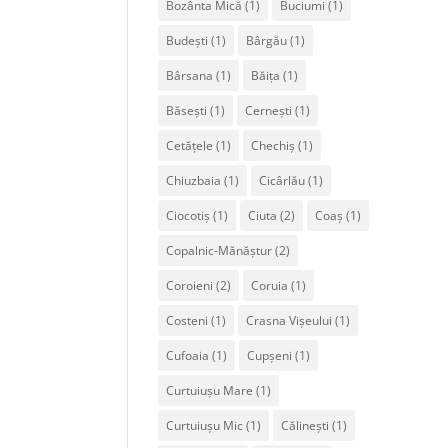
Bozânta Mică
(1)
Buciumi
(1)
Budești
(1)
Bârgău
(1)
Bârsana
(1)
Băița
(1)
Băsești
(1)
Cernești
(1)
Cetățele
(1)
Chechiș
(1)
Chiuzbaia
(1)
Cicârlău
(1)
Ciocotiș
(1)
Ciuta
(2)
Coaș
(1)
Copalnic-Mănăștur
(2)
Coroieni
(2)
Coruia
(1)
Costeni
(1)
Crasna Vișeului
(1)
Cufoaia
(1)
Cupșeni
(1)
Curtuiușu Mare
(1)
Curtuiușu Mic
(1)
Călinești
(1)