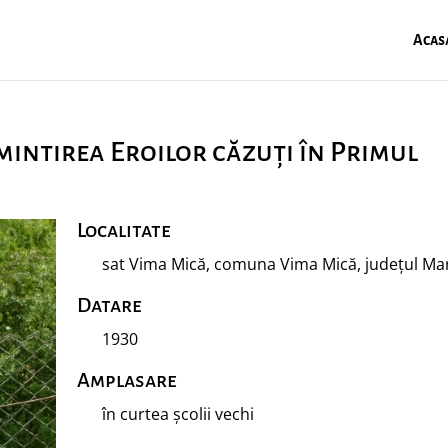
Acas
intirea Eroilor căzuți în Primul
Localitate
sat Vima Mică, comuna Vima Mică, județul M
Datare
1930
Amplasare
în curtea școlii vechi