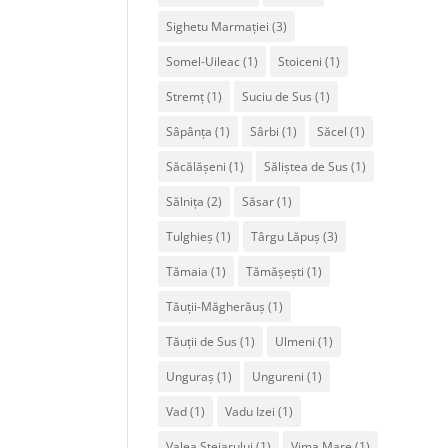
Sighetu Marmației
(3)
Somel-Uileac
(1)
Stoiceni
(1)
Stremț
(1)
Suciu de Sus
(1)
Sâpânța
(1)
Sârbi
(1)
Săcel
(1)
Săcălășeni
(1)
Săliștea de Sus
(1)
Sălnița
(2)
Săsar
(1)
Tulghieș
(1)
Târgu Lăpuș
(3)
Tămaia
(1)
Tămășești
(1)
Tăuții-Măgherăuș
(1)
Tăuții de Sus
(1)
Ulmeni
(1)
Unguraș
(1)
Ungureni
(1)
Vad
(1)
Vadu Izei
(1)
Valea Stejarului
(1)
Vima Mare
(1)