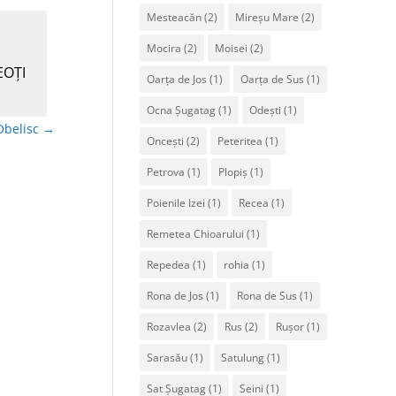
Mesteacăn
(2)
Mireșu Mare
(2)
Mocira
(2)
Moisei
(2)
EOŢI
Oarța de Jos
(1)
Oarța de Sus
(1)
Ocna Șugatag
(1)
Odești
(1)
Obelisc
→
Oncești
(2)
Peteritea
(1)
Petrova
(1)
Plopiș
(1)
Poienile Izei
(1)
Recea
(1)
Remetea Chioarului
(1)
Repedea
(1)
rohia
(1)
Rona de Jos
(1)
Rona de Sus
(1)
Rozavlea
(2)
Rus
(2)
Rușor
(1)
Sarasău
(1)
Satulung
(1)
Sat Șugatag
(1)
Seini
(1)