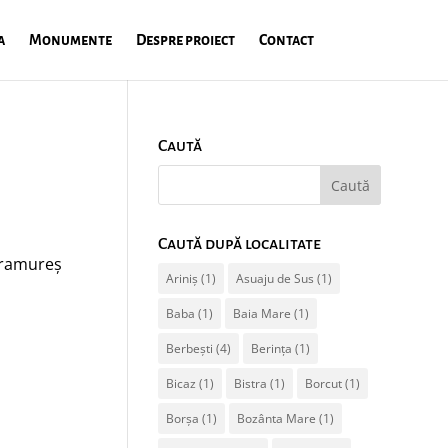
a
Monumente
Despre proiect
Contact
Caută
Caută după localitate
aramureș
Ariniș
(1)
Asuaju de Sus
(1)
Baba
(1)
Baia Mare
(1)
Berbești
(4)
Berința
(1)
Bicaz
(1)
Bistra
(1)
Borcut
(1)
Borșa
(1)
Bozânta Mare
(1)