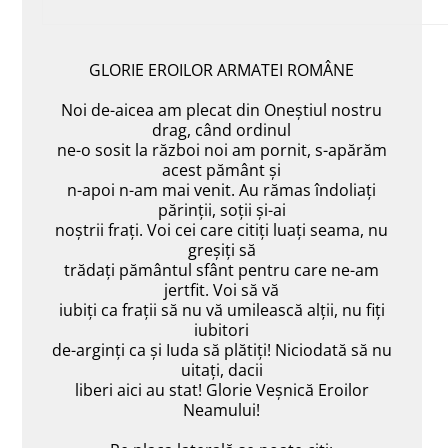
GLORIE EROILOR ARMATEI ROMÂNE
Noi de-aicea am plecat din Oneștiul nostru
drag, când ordinul
ne-o sosit la război noi am pornit, s-apărăm
acest pământ și
n-apoi n-am mai venit. Au rămas îndoliați
părinții, soții și-ai
noștrii frați. Voi cei care citiți luați seama, nu
greșiți să
trădați pământul sfânt pentru care ne-am
jertfit. Voi să vă
iubiți ca frații să nu vă umilească alții, nu fiți
iubitori
de-arginți ca și Iuda să plătiți! Niciodată să nu
uitați, dacii
liberi aici au stat! Glorie Veșnică Eroilor
Neamului!