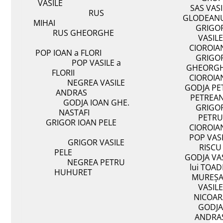
VASILE
SAS VASI
RUS
GLODEAN
MIHAI
GRIGO
RUS GHEORGHE
VASILE
CIOROIA
POP IOAN a FLORI
GRIGO
POP VASILE a
GHEORG
FLORII
CIOROIA
NEGREA VASILE
GODJA PE
ANDRAS
PETREA
GODJA IOAN GHE.
GRIGO
NASTAFI
PETRU
GRIGOR IOAN PELE
CIOROIA
POP VAS
GRIGOR VASILE
RISCU
PELE
GODJA VA
NEGREA PETRU
lui TOA
HUHURET
MUREȘ
VASILE
NICOAR
GODJA
ANDRA