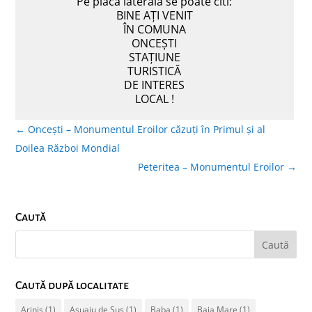
Pe placa laterală se poate citi:
BINE AȚI VENIT
ÎN COMUNA
ONCEȘTI
STAȚIUNE
TURISTICĂ
DE INTERES
LOCAL !
←
Oncești – Monumentul Eroilor căzuți în Primul și al
Doilea Război Mondial
Peteritea – Monumentul Eroilor
→
Caută
Caută după localitate
Ariniș
(1)
Asuaju de Sus
(1)
Baba
(1)
Baia Mare
(1)