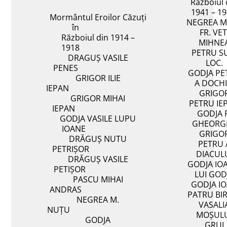
Războiul 
1941 – 1
Mormântul Eroilor Căzuți
NEGREA M
în
FR. VET
Războiul din 1914 –
MIHNE
1918
PETRU S
DRAGUȘ VASILE
LOC.
PENES
GODJA PE
GRIGOR ILIE
A DOCHI
IEPAN
GRIGO
GRIGOR MIHAI
PETRU IE
IEPAN
GODJA 
GODJA VASILE LUPU
GHEORG
IOANE
GRIGO
DRĂGUȘ NUTU
PETRU 
PETRIȘOR
DIACUL
DRĂGUȘ VASILE
GODJA IO
PETIȘOR
LUI GOD
PASCU MIHAI
GODJA I
ANDRAS
PATRU BIR
NEGREA M.
VASALI
NUȚU
MOȘUL
GODJA
GRUI