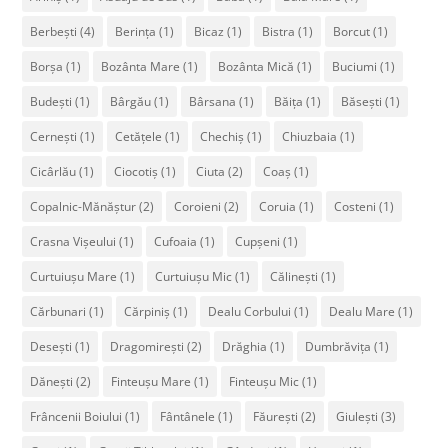
Berbești
(4)
Berința
(1)
Bicaz
(1)
Bistra
(1)
Borcut
(1)
Borșa
(1)
Bozânta Mare
(1)
Bozânta Mică
(1)
Buciumi
(1)
Budești
(1)
Bârgău
(1)
Bârsana
(1)
Băița
(1)
Băsești
(1)
Cernești
(1)
Cetățele
(1)
Chechiș
(1)
Chiuzbaia
(1)
Cicârlău
(1)
Ciocotiș
(1)
Ciuta
(2)
Coaș
(1)
Copalnic-Mănăștur
(2)
Coroieni
(2)
Coruia
(1)
Costeni
(1)
Crasna Vișeului
(1)
Cufoaia
(1)
Cupșeni
(1)
Curtuiușu Mare
(1)
Curtuiușu Mic
(1)
Călinești
(1)
Cărbunari
(1)
Cărpiniș
(1)
Dealu Corbului
(1)
Dealu Mare
(1)
Desești
(1)
Dragomirești
(2)
Drăghia
(1)
Dumbrăvița
(1)
Dănești
(2)
Finteușu Mare
(1)
Finteușu Mic
(1)
Frâncenii Boiului
(1)
Fântânele
(1)
Făurești
(2)
Giulești
(3)