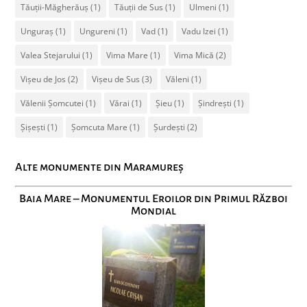
Tăuții-Măgherăuș
(1)
Tăuții de Sus
(1)
Ulmeni
(1)
Unguraș
(1)
Ungureni
(1)
Vad
(1)
Vadu Izei
(1)
Valea Stejarului
(1)
Vima Mare
(1)
Vima Mică
(2)
Vișeu de Jos
(2)
Vișeu de Sus
(3)
Văleni
(1)
Vălenii Șomcutei
(1)
Vărai
(1)
Șieu
(1)
Șindrești
(1)
Șișești
(1)
Șomcuta Mare
(1)
Șurdești
(2)
Alte monumente din Maramureș
Baia Mare – Monumentul Eroilor din Primul Război
Mondial