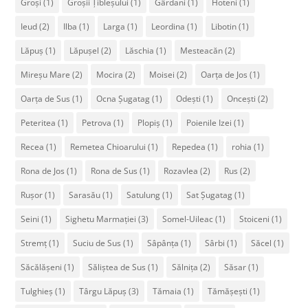
Groși
(1)
Groșii Țibleșului
(1)
Gârdani
(1)
Hoteni
(1)
Ieud
(2)
Ilba
(1)
Larga
(1)
Leordina
(1)
Libotin
(1)
Lăpuș
(1)
Lăpușel
(2)
Lăschia
(1)
Mesteacăn
(2)
Mireșu Mare
(2)
Mocira
(2)
Moisei
(2)
Oarța de Jos
(1)
Oarța de Sus
(1)
Ocna Șugatag
(1)
Odești
(1)
Oncești
(2)
Peteritea
(1)
Petrova
(1)
Plopiș
(1)
Poienile Izei
(1)
Recea
(1)
Remetea Chioarului
(1)
Repedea
(1)
rohia
(1)
Rona de Jos
(1)
Rona de Sus
(1)
Rozavlea
(2)
Rus
(2)
Rușor
(1)
Sarasău
(1)
Satulung
(1)
Sat Șugatag
(1)
Seini
(1)
Sighetu Marmației
(3)
Somel-Uileac
(1)
Stoiceni
(1)
Stremț
(1)
Suciu de Sus
(1)
Sâpânța
(1)
Sârbi
(1)
Săcel
(1)
Săcălășeni
(1)
Săliștea de Sus
(1)
Sălnița
(2)
Săsar
(1)
Tulghieș
(1)
Târgu Lăpuș
(3)
Tămaia
(1)
Tămășești
(1)