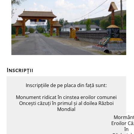
Inscripții
Inscripțiile de pe placa din față sunt:
Monument ridicat în cinstea eroilor comunei
Oncești căzuți în primul și al doilea Război
Mondial
Mormânt
Eroilor Că
în