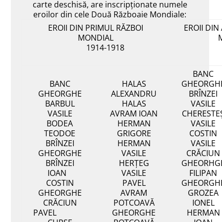
carte deschisă, are inscripționate numele
eroilor din cele Două Războaie Mondiale:
EROII DIN PRIMUL RĂZBOI
EROII DIN
MONDIAL
1914-1918
19
BANC
BANC
HALAS
GHEORGH
GHEORGHE
ALEXANDRU
BRÎNZEI
BARBUL
HALAS
VASILE
VASILE
AVRAM IOAN
CHERESTE
BODEA
HERMAN
VASILE
TEODOE
GRIGORE
COSTIN
BRÎNZEI
HERMAN
VASILE
GHEORGHE
VASILE
CRĂCIUN
BRÎNZEI
HERȚEG
GHEORHG
IOAN
VASILE
FILIPAN
COSTIN
PAVEL
GHEORGH
GHEORGHE
AVRAM
GROZEA
CRĂCIUN
POTCOAVĂ
IONEL
PAVEL
GHEORGHE
HERMAN