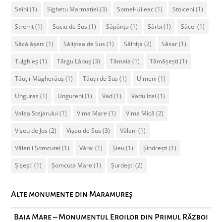
Seini
(1)
Sighetu Marmației
(3)
Somel-Uileac
(1)
Stoiceni
(1)
Stremț
(1)
Suciu de Sus
(1)
Sâpânța
(1)
Sârbi
(1)
Săcel
(1)
Săcălășeni
(1)
Săliștea de Sus
(1)
Sălnița
(2)
Săsar
(1)
Tulghieș
(1)
Târgu Lăpuș
(3)
Tămaia
(1)
Tămășești
(1)
Tăuții-Măgherăuș
(1)
Tăuții de Sus
(1)
Ulmeni
(1)
Unguraș
(1)
Ungureni
(1)
Vad
(1)
Vadu Izei
(1)
Valea Stejarului
(1)
Vima Mare
(1)
Vima Mică
(2)
Vișeu de Jos
(2)
Vișeu de Sus
(3)
Văleni
(1)
Vălenii Șomcutei
(1)
Vărai
(1)
Șieu
(1)
Șindrești
(1)
Șișești
(1)
Șomcuta Mare
(1)
Șurdești
(2)
Alte monumente din Maramureș
Baia Mare – Monumentul Eroilor din Primul Război