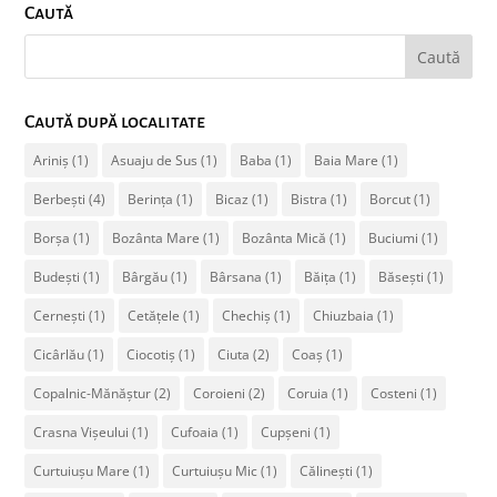
Caută
Caută după localitate
Ariniș
(1)
Asuaju de Sus
(1)
Baba
(1)
Baia Mare
(1)
Berbești
(4)
Berința
(1)
Bicaz
(1)
Bistra
(1)
Borcut
(1)
Borșa
(1)
Bozânta Mare
(1)
Bozânta Mică
(1)
Buciumi
(1)
Budești
(1)
Bârgău
(1)
Bârsana
(1)
Băița
(1)
Băsești
(1)
Cernești
(1)
Cetățele
(1)
Chechiș
(1)
Chiuzbaia
(1)
Cicârlău
(1)
Ciocotiș
(1)
Ciuta
(2)
Coaș
(1)
Copalnic-Mănăștur
(2)
Coroieni
(2)
Coruia
(1)
Costeni
(1)
Crasna Vișeului
(1)
Cufoaia
(1)
Cupșeni
(1)
Curtuiușu Mare
(1)
Curtuiușu Mic
(1)
Călinești
(1)