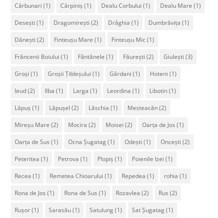
Cărbunari
(1)
Cărpiniș
(1)
Dealu Corbului
(1)
Dealu Mare
(1)
Desești
(1)
Dragomirești
(2)
Drăghia
(1)
Dumbrăvița
(1)
Dănești
(2)
Finteușu Mare
(1)
Finteușu Mic
(1)
Frâncenii Boiului
(1)
Fântânele
(1)
Făurești
(2)
Giulești
(3)
Groși
(1)
Groșii Țibleșului
(1)
Gârdani
(1)
Hoteni
(1)
Ieud
(2)
Ilba
(1)
Larga
(1)
Leordina
(1)
Libotin
(1)
Lăpuș
(1)
Lăpușel
(2)
Lăschia
(1)
Mesteacăn
(2)
Mireșu Mare
(2)
Mocira
(2)
Moisei
(2)
Oarța de Jos
(1)
Oarța de Sus
(1)
Ocna Șugatag
(1)
Odești
(1)
Oncești
(2)
Peteritea
(1)
Petrova
(1)
Plopiș
(1)
Poienile Izei
(1)
Recea
(1)
Remetea Chioarului
(1)
Repedea
(1)
rohia
(1)
Rona de Jos
(1)
Rona de Sus
(1)
Rozavlea
(2)
Rus
(2)
Rușor
(1)
Sarasău
(1)
Satulung
(1)
Sat Șugatag
(1)