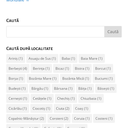
Caută
Caută după localitate
Ariniș
(1)
Asuaju de Sus
(1)
Baba
(1)
Baia Mare
(1)
Berbești
(4)
Berința
(1)
Bicaz
(1)
Bistra
(1)
Borcut
(1)
Borșa
(1)
Bozânta Mare
(1)
Bozânta Mică
(1)
Buciumi
(1)
Budești
(1)
Bârgău
(1)
Bârsana
(1)
Băița
(1)
Băsești
(1)
Cernești
(1)
Cetățele
(1)
Chechiș
(1)
Chiuzbaia
(1)
Cicârlău
(1)
Ciocotiș
(1)
Ciuta
(2)
Coaș
(1)
Copalnic-Mănăștur
(2)
Coroieni
(2)
Coruia
(1)
Costeni
(1)