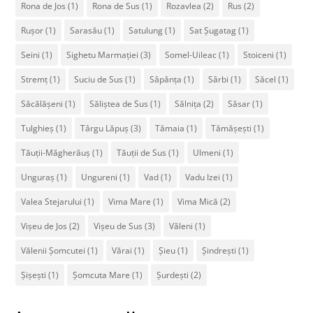
Rona de Jos
(1)
Rona de Sus
(1)
Rozavlea
(2)
Rus
(2)
Rușor
(1)
Sarasău
(1)
Satulung
(1)
Sat Șugatag
(1)
Seini
(1)
Sighetu Marmației
(3)
Somel-Uileac
(1)
Stoiceni
(1)
Stremț
(1)
Suciu de Sus
(1)
Sâpânța
(1)
Sârbi
(1)
Săcel
(1)
Săcălășeni
(1)
Săliștea de Sus
(1)
Sălnița
(2)
Săsar
(1)
Tulghieș
(1)
Târgu Lăpuș
(3)
Tămaia
(1)
Tămășești
(1)
Tăuții-Măgherăuș
(1)
Tăuții de Sus
(1)
Ulmeni
(1)
Unguraș
(1)
Ungureni
(1)
Vad
(1)
Vadu Izei
(1)
Valea Stejarului
(1)
Vima Mare
(1)
Vima Mică
(2)
Vișeu de Jos
(2)
Vișeu de Sus
(3)
Văleni
(1)
Vălenii Șomcutei
(1)
Vărai
(1)
Șieu
(1)
Șindrești
(1)
Șișești
(1)
Șomcuta Mare
(1)
Șurdești
(2)