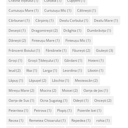
Crasna Vișeului
(1)
Cufoaia
(1)
Cupșeni
(1)
Curtuiușu Mare
(1)
Curtuiușu Mic
(1)
Călinești
(1)
Cărbunari
(1)
Cărpiniș
(1)
Dealu Corbului
(1)
Dealu Mare
(1)
Desești
(1)
Dragomirești
(2)
Drăghia
(1)
Dumbrăvița
(1)
Dănești
(2)
Finteușu Mare
(1)
Finteușu Mic
(1)
Frâncenii Boiului
(1)
Fântânele
(1)
Făurești
(2)
Giulești
(3)
Groși
(1)
Groșii Țibleșului
(1)
Gârdani
(1)
Hoteni
(1)
Ieud
(2)
Ilba
(1)
Larga
(1)
Leordina
(1)
Libotin
(1)
Lăpuș
(1)
Lăpușel
(2)
Lăschia
(1)
Mesteacăn
(2)
Mireșu Mare
(2)
Mocira
(2)
Moisei
(2)
Oarța de Jos
(1)
Oarța de Sus
(1)
Ocna Șugatag
(1)
Odești
(1)
Oncești
(2)
Peteritea
(1)
Petrova
(1)
Plopiș
(1)
Poienile Izei
(1)
Recea
(1)
Remetea Chioarului
(1)
Repedea
(1)
rohia
(1)