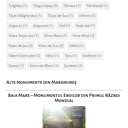
Tulghieș
(1)
Târgu Lăpuș
(3)
Tămaia
(1)
Tămășești
(1)
Tăuții-Măgherăuș
(1)
Tăuții de Sus
(1)
Ulmeni
(1)
Unguraș
(1)
Ungureni
(1)
Vad
(1)
Vadu Izei
(1)
Valea Stejarului
(1)
Vima Mare
(1)
Vima Mică
(2)
Vișeu de Jos
(2)
Vișeu de Sus
(3)
Văleni
(1)
Vălenii Șomcutei
(1)
Vărai
(1)
Șieu
(1)
Șindrești
(1)
Șișești
(1)
Șomcuta Mare
(1)
Șurdești
(2)
Alte monumente din Maramureș
Baia Mare – Monumentul Eroilor din Primul Război
Mondial