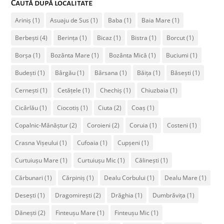
Caută după localitate
Ariniș
(1)
Asuaju de Sus
(1)
Baba
(1)
Baia Mare
(1)
Berbești
(4)
Berința
(1)
Bicaz
(1)
Bistra
(1)
Borcut
(1)
Borșa
(1)
Bozânta Mare
(1)
Bozânta Mică
(1)
Buciumi
(1)
Budești
(1)
Bârgău
(1)
Bârsana
(1)
Băița
(1)
Băsești
(1)
Cernești
(1)
Cetățele
(1)
Chechiș
(1)
Chiuzbaia
(1)
Cicârlău
(1)
Ciocotiș
(1)
Ciuta
(2)
Coaș
(1)
Copalnic-Mănăștur
(2)
Coroieni
(2)
Coruia
(1)
Costeni
(1)
Crasna Vișeului
(1)
Cufoaia
(1)
Cupșeni
(1)
Curtuiușu Mare
(1)
Curtuiușu Mic
(1)
Călinești
(1)
Cărbunari
(1)
Cărpiniș
(1)
Dealu Corbului
(1)
Dealu Mare
(1)
Desești
(1)
Dragomirești
(2)
Drăghia
(1)
Dumbrăvița
(1)
Dănești
(2)
Finteușu Mare
(1)
Finteușu Mic
(1)