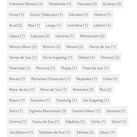
Frâncenii Boiului
(1)
Fântânele
(1)
Făurești
(2)
Giulești
(3)
Groși
(1)
Groșii Țibleșului
(1)
Gârdani
(1)
Hoteni
(1)
Ieud
(2)
Ilba
(1)
Larga
(1)
Leordina
(1)
Libotin
(1)
Lăpuș
(1)
Lăpușel
(2)
Lăschia
(1)
Mesteacăn
(2)
Mireșu Mare
(2)
Mocira
(2)
Moisei
(2)
Oarța de Jos
(1)
Oarța de Sus
(1)
Ocna Șugatag
(1)
Odești
(1)
Oncești
(2)
Peteritea
(1)
Petrova
(1)
Plopiș
(1)
Poienile Izei
(1)
Recea
(1)
Remetea Chioarului
(1)
Repedea
(1)
rohia
(1)
Rona de Jos
(1)
Rona de Sus
(1)
Rozavlea
(2)
Rus
(2)
Rușor
(1)
Sarasău
(1)
Satulung
(1)
Sat Șugatag
(1)
Seini
(1)
Sighetu Marmației
(3)
Somel-Uileac
(1)
Stoiceni
(1)
Stremț
(1)
Suciu de Sus
(1)
Sâpânța
(1)
Sârbi
(1)
Săcel
(1)
Săcălășeni
(1)
Săliștea de Sus
(1)
Sălnița
(2)
Săsar
(1)