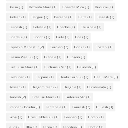
Borșa
(1)
Bozânta Mare
(1)
Bozânta Mică
(1)
Buciumi
(1)
Budești
(1)
Bârgău
(1)
Bârsana
(1)
Băița
(1)
Băsești
(1)
Cernești
(1)
Cetățele
(1)
Chechiș
(1)
Chiuzbaia
(1)
Cicârlău
(1)
Ciocotiș
(1)
Ciuta
(2)
Coaș
(1)
Copalnic-Mănăștur
(2)
Coroieni
(2)
Coruia
(1)
Costeni
(1)
Crasna Vișeului
(1)
Cufoaia
(1)
Cupșeni
(1)
Curtuiușu Mare
(1)
Curtuiușu Mic
(1)
Călinești
(1)
Cărbunari
(1)
Cărpiniș
(1)
Dealu Corbului
(1)
Dealu Mare
(1)
Desești
(1)
Dragomirești
(2)
Drăghia
(1)
Dumbrăvița
(1)
Dănești
(2)
Finteușu Mare
(1)
Finteușu Mic
(1)
Frâncenii Boiului
(1)
Fântânele
(1)
Făurești
(2)
Giulești
(3)
Groși
(1)
Groșii Țibleșului
(1)
Gârdani
(1)
Hoteni
(1)
Ieud
(2)
Ilba
(1)
Larga
(1)
Leordina
(1)
Libotin
(1)