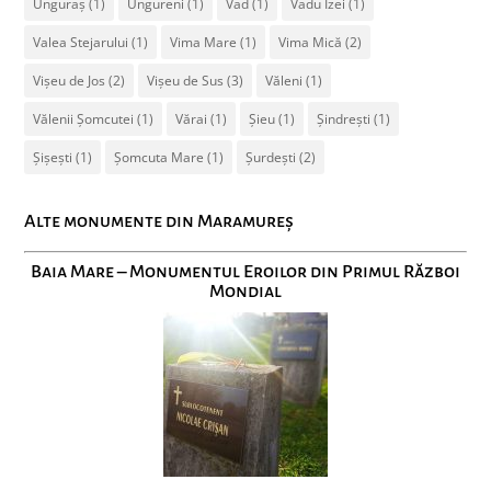
Unguraș
(1)
Ungureni
(1)
Vad
(1)
Vadu Izei
(1)
Valea Stejarului
(1)
Vima Mare
(1)
Vima Mică
(2)
Vișeu de Jos
(2)
Vișeu de Sus
(3)
Văleni
(1)
Vălenii Șomcutei
(1)
Vărai
(1)
Șieu
(1)
Șindrești
(1)
Șișești
(1)
Șomcuta Mare
(1)
Șurdești
(2)
Alte monumente din Maramureș
Baia Mare – Monumentul Eroilor din Primul Război
Mondial