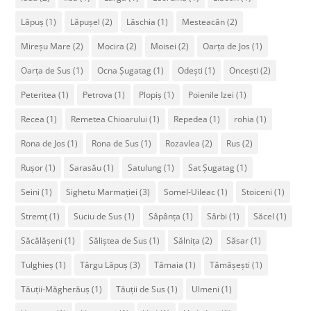
Lăpuș
(1)
Lăpușel
(2)
Lăschia
(1)
Mesteacăn
(2)
Mireșu Mare
(2)
Mocira
(2)
Moisei
(2)
Oarța de Jos
(1)
Oarța de Sus
(1)
Ocna Șugatag
(1)
Odești
(1)
Oncești
(2)
Peteritea
(1)
Petrova
(1)
Plopiș
(1)
Poienile Izei
(1)
Recea
(1)
Remetea Chioarului
(1)
Repedea
(1)
rohia
(1)
Rona de Jos
(1)
Rona de Sus
(1)
Rozavlea
(2)
Rus
(2)
Rușor
(1)
Sarasău
(1)
Satulung
(1)
Sat Șugatag
(1)
Seini
(1)
Sighetu Marmației
(3)
Somel-Uileac
(1)
Stoiceni
(1)
Stremț
(1)
Suciu de Sus
(1)
Sâpânța
(1)
Sârbi
(1)
Săcel
(1)
Săcălășeni
(1)
Săliștea de Sus
(1)
Sălnița
(2)
Săsar
(1)
Tulghieș
(1)
Târgu Lăpuș
(3)
Tămaia
(1)
Tămășești
(1)
Tăuții-Măgherăuș
(1)
Tăuții de Sus
(1)
Ulmeni
(1)