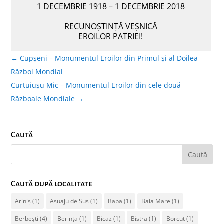
1 DECEMBRIE 1918 – 1 DECEMBRIE 2018
RECUNOȘTINȚĂ VEȘNICĂ
EROILOR PATRIEI!
←
Cupșeni – Monumentul Eroilor din Primul și al Doilea
Război Mondial
Curtuiușu Mic – Monumentul Eroilor din cele două
Războaie Mondiale
→
Caută
Caută după localitate
Ariniș
(1)
Asuaju de Sus
(1)
Baba
(1)
Baia Mare
(1)
Berbești
(4)
Berința
(1)
Bicaz
(1)
Bistra
(1)
Borcut
(1)